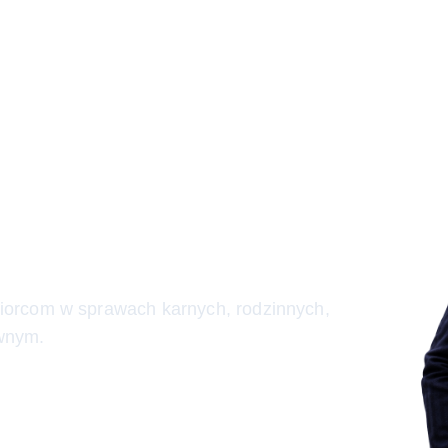
ż walczyć
walczyć za
iorcom w sprawach karnych, rodzinnych,
wnym.