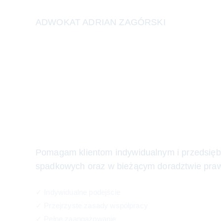
ADWOKAT ADRIAN ZAGÓRSKI
Nie musisz ju
sam. Ja będę 
Ciebie
Pomagam klientom indywidualnym i przedsięb
spadkowych oraz w bieżącym doradztwie pra
✓ Indywidualne podejście
✓ Przejrzyste zasady współpracy
✓ Pełne zaangażowanie