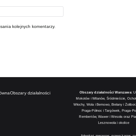
sania kolejnych komentarzy.
łówna
Obszary działalności
Obszary działalności Warszawa
:
U
Mokotów i Wilanów
,
Śródmieście
,
Ochot
Włochy
,
Wola i Bemowo
,
Bielany i Żolibor
Praga-Północ i Targówek
,
Praga-Po
Rembertów, Wawer i Wesoła
oraz
Pi
Lesznowola i okolice
Adwokat, mecenas, prawo karne, ro