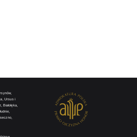
rsynów
,
a, Ursus i
z
,
Białołęka,
łudnie,
aseczno,
dzinne,