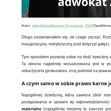
Autor:
admin
Opublikowano
8 września, 2023
Opublikow
Długo zastanawiałem się, od czego zacząć. Rozw
inauguracyjny, merytoryczny post dotyczył gałęzi,
Tym sposobem pozwolę sobie na dość trywialny ws
Ta obrona najpełniej wizualizowana jest w p
oskarżyciela (prokuratora, inny podmiot na prawa
A czym samo w sobie prawo karne j
Najogólniej dziedziną, która zawiera
zbiór no
postępowania w sprawie tej odpowiedzialności
materialne
(najogólniej możemy tu zawrzeć prze