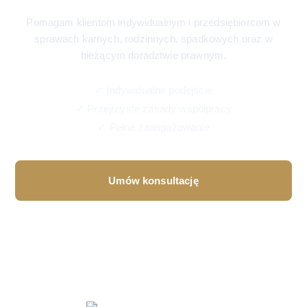
Pomagam klientom indywidualnym i przedsiębiorcom w
sprawach karnych, rodzinnych, spadkowych oraz w
bieżącym doradztwie prawnym.
✓ Indywidualne podejście
✓ Przejrzyste zasady współpracy
✓ Pełne zaangażowanie
Umów konsultację
Specjalizacje