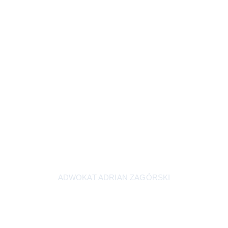
ADWOKAT ADRIAN ZAGÓRSKI
Nie musisz już walczyć sam.
Ja będę walczyć za Ciebie