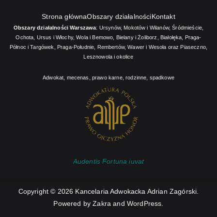
Strona główna
Obszary działalności
Kontakt
Obszary działalności Warszawa
:
Ursynów
,
Mokotów i Wilanów
,
Śródmieście
,
Ochota, Ursus i Włochy
,
Wola i Bemowo
,
Bielany i Żoliborz
,
Białołęka, Praga-
Północ i Targówek
,
Praga-Południe, Rembertów, Wawer i Wesoła
oraz
Piaseczno,
Lesznowola i okolice
Adwokat, mecenas, prawo karne, rodzinne, spadkowe
Audentis Fortuna iuvat
Copyright © 2026
Kancelaria Adwokacka Adrian Zagórski
.
Powered by
Zakra
and
WordPress
.