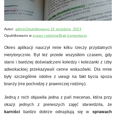
an
Zagó
rski
Autor:
admin
Opublikowano
15 września, 2023
do
Opublikowano w
prawo rodzinne
Brak komentarzy
Kilka
Okres aplikacji nauczył mnie kilku rzeczy przydatnych
słów
merytorycznie. Był też przede wszystkim czasem, gdy
o
sprawach
starsi i bardziej doświadczeni koledzy i koleżanki z izby
rodzinnych
adwokackiej przekazywali cenne wskazówki. Dla mnie
były szczególnie istotne z uwagi na fakt bycia spoza
branży (nie pochodzę z prawniczej rodziny).
Jedną z nich objawiła jedna z pań mecenas, która przy
okazji jednych z pierwszych zajęć stwierdziła, że
karniści
bardzo dobrze odnajdują się w
sprawach